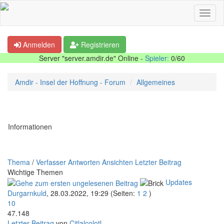
Anmelden
Registrieren
Server "server.amdir.de" Online -
Spieler:
0/60
Amdir - Insel der Hoffnung - Forum
Allgemeines
Informationen
Thema
/
Verfasser
Antworten
Ansichten
Letzter Beitrag
Wichtige Themen
Updates
Durgarnkuld
,
28.03.2022, 19:29
(Seiten:
1
2
)
10
47.148
Letzter Beitrag
von
Citlalcolotl