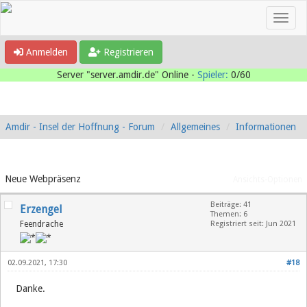
Anmelden
Registrieren
Server "server.amdir.de" Online -
Spieler:
0/60
Amdir - Insel der Hoffnung - Forum
Allgemeines
Informationen
Neue Webpräsenz
Ansichts-Optionen
Beiträge: 41
Erzengel
Themen: 6
Feendrache
Registriert seit: Jun 2021
02.09.2021, 17:30
#18
Danke.