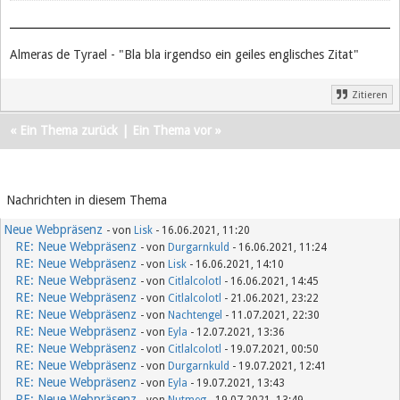
Almeras de Tyrael - "Bla bla irgendso ein geiles englisches Zitat"
Zitieren
«
Ein Thema zurück
|
Ein Thema vor
»
Nachrichten in diesem Thema
Neue Webpräsenz
- von
Lisk
- 16.06.2021, 11:20
RE: Neue Webpräsenz
- von
Durgarnkuld
- 16.06.2021, 11:24
RE: Neue Webpräsenz
- von
Lisk
- 16.06.2021, 14:10
RE: Neue Webpräsenz
- von
Citlalcolotl
- 16.06.2021, 14:45
RE: Neue Webpräsenz
- von
Citlalcolotl
- 21.06.2021, 23:22
RE: Neue Webpräsenz
- von
Nachtengel
- 11.07.2021, 22:30
RE: Neue Webpräsenz
- von
Eyla
- 12.07.2021, 13:36
RE: Neue Webpräsenz
- von
Citlalcolotl
- 19.07.2021, 00:50
RE: Neue Webpräsenz
- von
Durgarnkuld
- 19.07.2021, 12:41
RE: Neue Webpräsenz
- von
Eyla
- 19.07.2021, 13:43
RE: Neue Webpräsenz